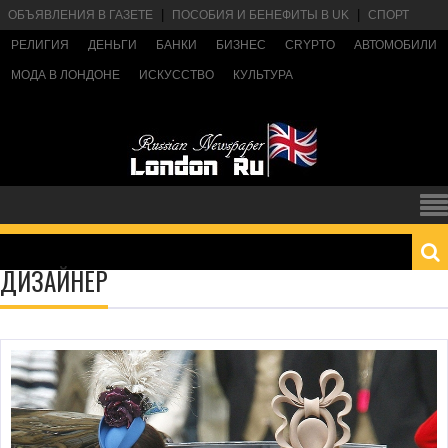
ОБЪЯВЛЕНИЯ В ГАЗЕТЕ
ПОСОБИЯ И БЕНЕФИТЫ В UK
СПОРТ
РЕЛИГИЯ
ДЕНЬГИ
БАНКИ
БИЗНЕС
CRYPTO
АВТОМОБИЛИ
МОДА В ЛОНДОНЕ
ИСКУССТВО
КУЛЬТУРА
ДИЗАЙНЕР