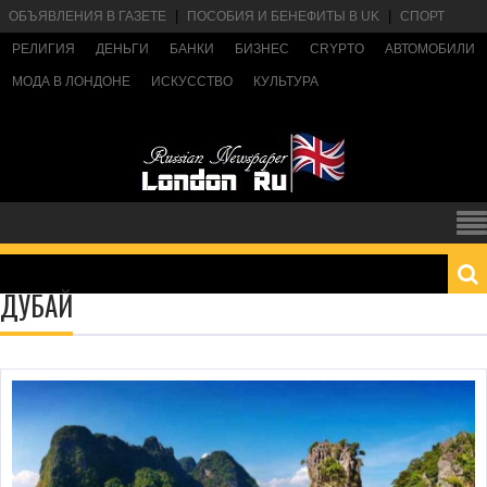
ОБЪЯВЛЕНИЯ В ГАЗЕТЕ
ПОСОБИЯ И БЕНЕФИТЫ В UK
СПОРТ
РЕЛИГИЯ
ДЕНЬГИ
БАНКИ
БИЗНЕС
CRYPTO
АВТОМОБИЛИ
МОДА В ЛОНДОНЕ
ИСКУССТВО
КУЛЬТУРА
ДУБАЙ