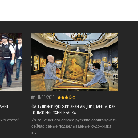
11/03/2015
ТАНИЮ
ФАЛЬШИВЫЙ РУССКИЙ АВАНГАРД ПРОДАЕТСЯ, КАК
ТОЛЬКО ВЫСОХНЕТ КРАСКА.
ько статей
Из-за бешеного спроса русские авангардисты
сейчас самые подделываемые художники
в…