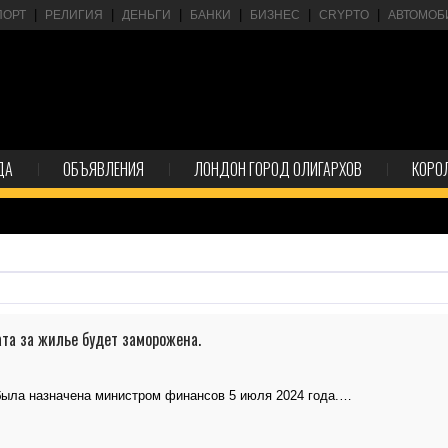
ПОРТ
РЕЛИГИЯ
ДЕНЬГИ
БАНКИ
БИЗНЕС
CRYPTO
АВТОМОБ
ДА
ОБЪЯВЛЕНИЯ
ЛОНДОН ГОРОД ОЛИГАРХОВ
КОРО
та за жилье будет заморожена.
была назначена министром финансов 5 июля 2024 года.…