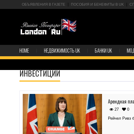
ОБЪЯВЛЕНИЯ В ГАЗЕТЕ
ПОСОБИЯ И БЕНЕФИТЫ В UK
С
HOME
НЕДВИЖИМОСТЬ UK
БАНКИ UK
МО
ИНВЕСТИЦИИ
Арендная пла
27
0
Рейчел Ривз 