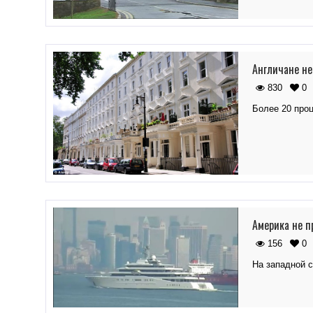
Англичане не
830
0
Более 20 про
Америка не п
156
0
На западной 