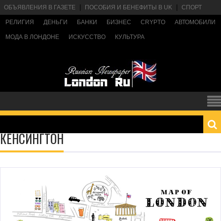
ОБЪЯВЛЕНИЯ В ГАЗЕТЕ
ПОСОБИЯ И БЕНЕФИТЫ В UK
СПОРТ
РЕЛИГИЯ
ДЕНЬГИ
БАНКИ
БИЗНЕС
CRYPTO
АВТОМОБИЛИ
МОДА В ЛОНДОНЕ
ИСКУССТВО
КУЛЬТУРА
КЕНСИНГТОН