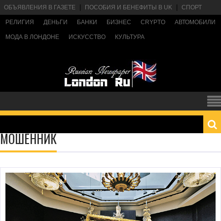
ОБЪЯВЛЕНИЯ В ГАЗЕТЕ
ПОСОБИЯ И БЕНЕФИТЫ В UK
СПОРТ
РЕЛИГИЯ
ДЕНЬГИ
БАНКИ
БИЗНЕС
CRYPTO
АВТОМОБИЛИ
МОДА В ЛОНДОНЕ
ИСКУССТВО
КУЛЬТУРА
МОШЕННИК