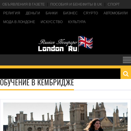
ОБЪЯВЛЕНИЯ В ГАЗЕТЕ
ПОСОБИЯ И БЕНЕФИТЫ В UK
СПОРТ
РЕЛИГИЯ
ДЕНЬГИ
БАНКИ
БИЗНЕС
CRYPTO
АВТОМОБИЛИ
МОДА В ЛОНДОНЕ
ИСКУССТВО
КУЛЬТУРА
ОБУЧЕНИЕ В КЕМБРИДЖЕ