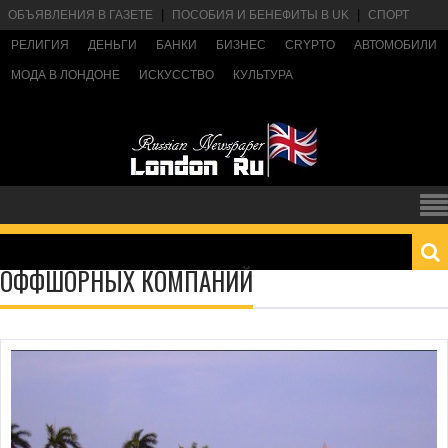
ОБЪЯВЛЕНИЯ В ГАЗЕТЕ
ПОСОБИЯ И БЕНЕФИТЫ В UK
СПОРТ
РЕЛИГИЯ
ДЕНЬГИ
БАНКИ
БИЗНЕС
CRYPTO
АВТОМОБИЛИ
МОДА В ЛОНДОНЕ
ИСКУССТВО
КУЛЬТУРА
ОФФШОРНЫХ КОМПАНИЙ