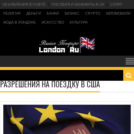
ОБЪЯВЛЕНИЯ В ГАЗЕТЕ
ПОСОБИЯ И БЕНЕФИТЫ В UK
СПОРТ
РЕЛИГИЯ
ДЕНЬГИ
БАНКИ
БИЗНЕС
CRYPTO
АВТОМОБИЛИ
МОДА В ЛОНДОНЕ
ИСКУССТВО
КУЛЬТУРА
РАЗРЕШЕНИЯ НА ПОЕЗДКУ В США