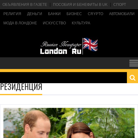
ОБЪЯВЛЕНИЯ В ГАЗЕТЕ
ПОСОБИЯ И БЕНЕФИТЫ В UK
СПОРТ
РЕЛИГИЯ
ДЕНЬГИ
БАНКИ
БИЗНЕС
CRYPTO
АВТОМОБИЛИ
МОДА В ЛОНДОНЕ
ИСКУССТВО
КУЛЬТУРА
РЕЗИДЕНЦИЯ