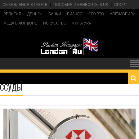
ОБЪЯВЛЕНИЯ В ГАЗЕТЕ
ПОСОБИЯ И БЕНЕФИТЫ В UK
СПОРТ
РЕЛИГИЯ
ДЕНЬГИ
БАНКИ
БИЗНЕС
CRYPTO
АВТОМОБИЛИ
МОДА В ЛОНДОНЕ
ИСКУССТВО
КУЛЬТУРА
ССУДЫ