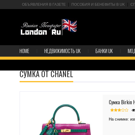
ОБЪЯВЛЕНИЯ В ГАЗЕТЕ
ПОСОБИЯ И БЕНЕФИТЫ В UK
С
HOME
НЕДВИЖИМОСТЬ UK
БАНКИ UK
МО
СУМКА ОТ CHANEL
Сумка Birkin
На снимке: из