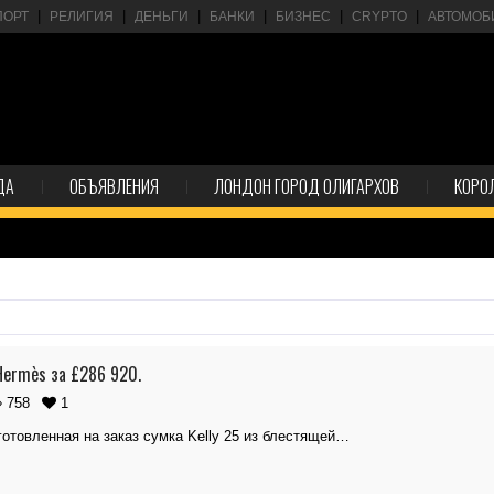
ПОРТ
РЕЛИГИЯ
ДЕНЬГИ
БАНКИ
БИЗНЕС
CRYPTO
АВТОМОБ
ДА
ОБЪЯВЛЕНИЯ
ЛОНДОН ГОРОД ОЛИГАРХОВ
КОРО
 Hermès за £286 920.
758
1
готовленная на заказ сумка Kelly 25 из блестящей…