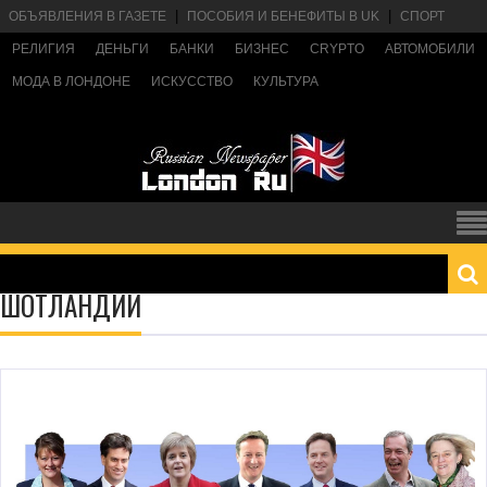
ОБЪЯВЛЕНИЯ В ГАЗЕТЕ
ПОСОБИЯ И БЕНЕФИТЫ В UK
СПОРТ
РЕЛИГИЯ
ДЕНЬГИ
БАНКИ
БИЗНЕС
CRYPTO
АВТОМОБИЛИ
МОДА В ЛОНДОНЕ
ИСКУССТВО
КУЛЬТУРА
ШОТЛАНДИИ