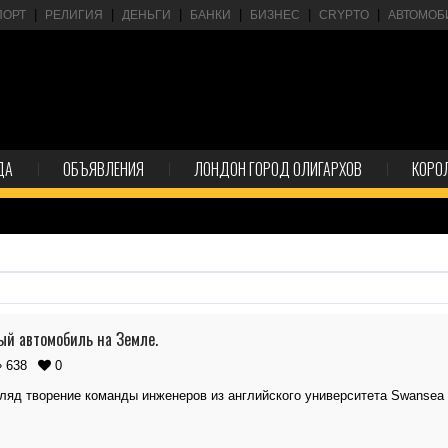
ПОРТ
РЕЛИГИЯ
ДЕНЬГИ
БАНКИ
БИЗНЕС
CRYPTO
АВТОМОБ
ДА
ОБЪЯВЛЕНИЯ
ЛОНДОН ГОРОД ОЛИГАРХОВ
КОРО
й автомобиль на Земле.
638
0
гляд творение команды инженеров из английского университета Swanse