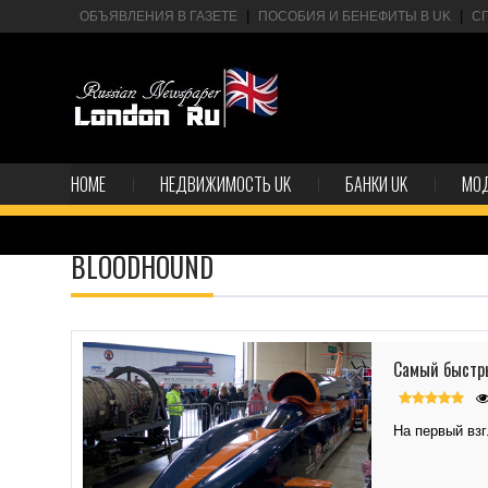
ОБЪЯВЛЕНИЯ В ГАЗЕТЕ
ПОСОБИЯ И БЕНЕФИТЫ В UK
С
HOME
НЕДВИЖИМОСТЬ UK
БАНКИ UK
МО
BLOODHOUND
Самый быстры
На первый вз