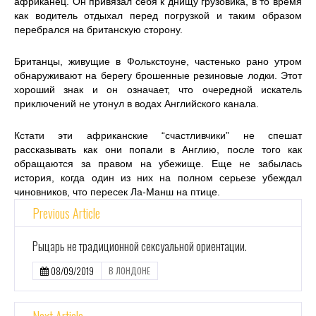
африканец. Он привязал себя к днищу грузовика, в то время
как водитель отдыхал перед погрузкой и таким образом
перебрался на британскую сторону.
Британцы, живущие в Фолькстоуне, частенько рано утром
обнаруживают на берегу брошенные резиновые лодки. Этот
хороший знак и он означает, что очередной искатель
приключений не утонул в водах Английского канала.
Кстати эти африканские “счастливчики” не спешат
рассказывать как они попали в Англию, после того как
обращаются за правом на убежище. Еще не забылась
история, когда один из них на полном серьезе убеждал
чиновников, что пересек Ла-Манш на птице.
Previous Article
Рыцарь не традиционной сексуальной ориентации.
08/09/2019
В ЛОНДОНЕ