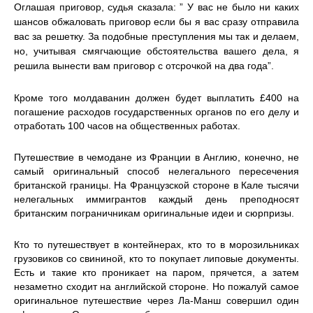
Оглашая приговор, судья сказала: ” У вас не было ни каких
шансов обжаловать приговор если бы я вас сразу отправила
вас за решетку. За подобные преступления мы так и делаем,
но, учитывая смягчающие обстоятельства вашего дела, я
решила вынести вам приговор с
отсрочкой на два года”.
Кроме того молдаванин должен будет выплатить £400 на
погашение расходов государственных органов по его делу и
отработать 100 часов на общественных работах.
Путешествие в чемодане из Франции в Англию, конечно, не
самый оригинальный способ нелегального пересечения
британской границы. На Французской стороне в Кале тысячи
нелегальных иммигрантов каждый день преподносят
британским пограничникам оригинальные идеи и сюрпризы.
Кто то путешествует в контейнерах, кто то в морозильниках
грузовиков со свининой, кто то покупает липовые документы.
Есть и такие кто проникает на паром, прячется, а затем
незаметно сходит на английской стороне. Но пожалуй самое
оригинальное путешествие через Ла-Манш совершил один