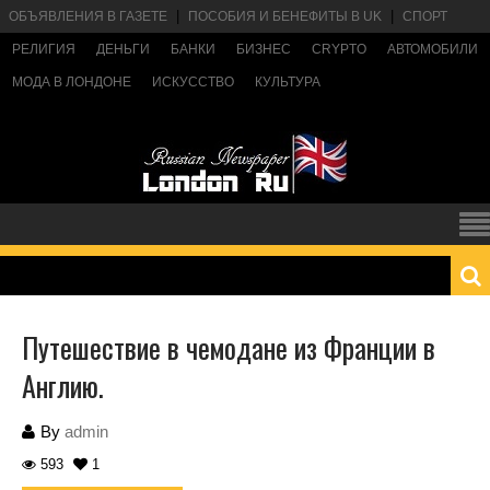
ОБЪЯВЛЕНИЯ В ГАЗЕТЕ
ПОСОБИЯ И БЕНЕФИТЫ В UK
СПОРТ
РЕЛИГИЯ
ДЕНЬГИ
БАНКИ
БИЗНЕС
CRYPTO
АВТОМОБИЛИ
МОДА В ЛОНДОНЕ
ИСКУССТВО
КУЛЬТУРА
Путешествие в чемодане из Франции в
Англию.
By
admin
593
1