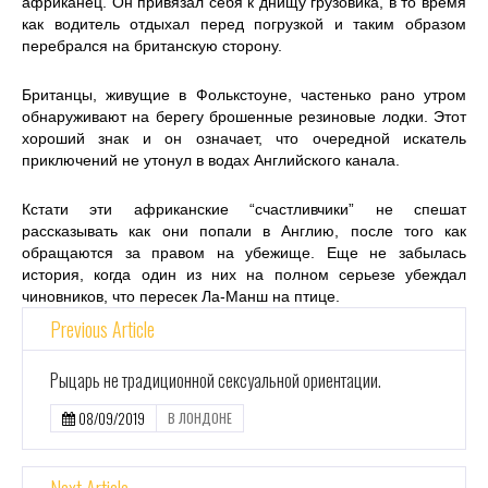
африканец. Он привязал себя к днищу грузовика, в то время
как водитель отдыхал перед погрузкой и таким образом
перебрался на британскую сторону.
Британцы, живущие в Фолькстоуне, частенько рано утром
обнаруживают на берегу брошенные резиновые лодки. Этот
хороший знак и он означает, что очередной искатель
приключений не утонул в водах Английского канала.
Кстати эти африканские “счастливчики” не спешат
рассказывать как они попали в Англию, после того как
обращаются за правом на убежище. Еще не забылась
история, когда один из них на полном серьезе убеждал
чиновников, что пересек Ла-Манш на птице.
Previous Article
Рыцарь не традиционной сексуальной ориентации.
08/09/2019
В ЛОНДОНЕ