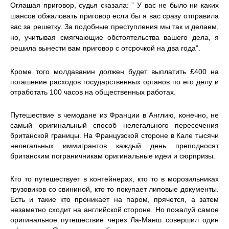
Оглашая приговор, судья сказала: ” У вас не было ни каких
шансов обжаловать приговор если бы я вас сразу отправила
вас за решетку. За подобные преступления мы так и делаем,
но, учитывая смягчающие обстоятельства вашего дела, я
решила вынести вам приговор с
отсрочкой на два года”.
Кроме того молдаванин должен будет выплатить £400 на
погашение расходов государственных органов по его делу и
отработать 100 часов на общественных работах.
Путешествие в чемодане из Франции в Англию, конечно, не
самый оригинальный способ нелегального пересечения
британской границы. На Французской стороне в Кале тысячи
нелегальных иммигрантов каждый день преподносят
британским пограничникам оригинальные идеи и сюрпризы.
Кто то путешествует в контейнерах, кто то в морозильниках
грузовиков со свининой, кто то покупает липовые документы.
Есть и такие кто проникает на паром, прячется, а затем
незаметно сходит на английской стороне. Но пожалуй самое
оригинальное путешествие через Ла-Манш совершил один