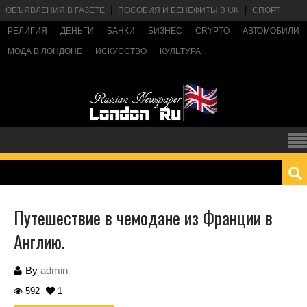
ОБЪЯВЛЕНИЯ В ГАЗЕТЕ
ПОСОБИЯ И БЕНЕФИТЫ В UK
СПОРТ
РЕЛИГИЯ
ДЕНЬГИ
БАНКИ
БИЗНЕС
CRYPTO
АВТОМОБИЛИ
МОДА В ЛОНДОНЕ
ИСКУССТВО
КУЛЬТУРА
Путешествие в чемодане из Франции в
Англию.
By
admin
592
1