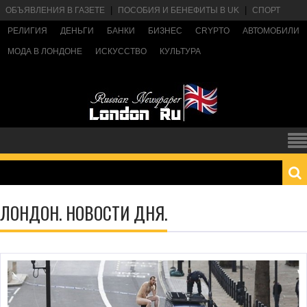
ОБЪЯВЛЕНИЯ В ГАЗЕТЕ
ПОСОБИЯ И БЕНЕФИТЫ В UK
СПОРТ
РЕЛИГИЯ
ДЕНЬГИ
БАНКИ
БИЗНЕС
CRYPTO
АВТОМОБИЛИ
МОДА В ЛОНДОНЕ
ИСКУССТВО
КУЛЬТУРА
ЛОНДОН. НОВОСТИ ДНЯ.