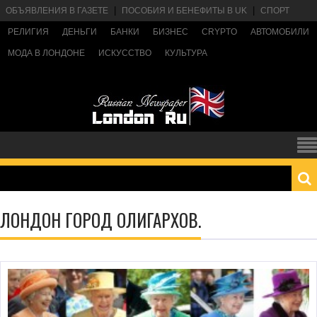
ОБЪЯВЛЕНИЯ В ГАЗЕТЕ
ПОСОБИЯ И БЕНЕФИТЫ В UK
СПОРТ
РЕЛИГИЯ
ДЕНЬГИ
БАНКИ
БИЗНЕС
CRYPTO
АВТОМОБИЛИ
МОДА В ЛОНДОНЕ
ИСКУССТВО
КУЛЬТУРА
ЛОНДОН ГОРОД ОЛИГАРХОВ.