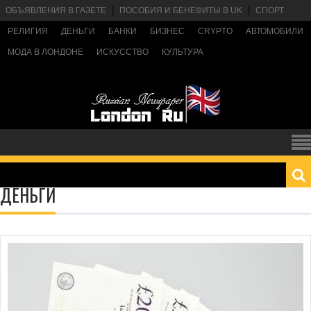
ОБЪЯВЛЕНИЯ В ГАЗЕТЕ
ПОСОБИЯ И БЕНЕФИТЫ В UK
СПОРТ
РЕЛИГИЯ
ДЕНЬГИ
БАНКИ
БИЗНЕС
CRYPTO
АВТОМОБИЛИ
МОДА В ЛОНДОНЕ
ИСКУССТВО
КУЛЬТУРА
ДЕНЬГИ