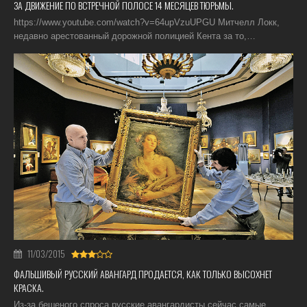
ЗА ДВИЖЕНИЕ ПО ВСТРЕЧНОЙ ПОЛОСЕ 14 МЕСЯЦЕВ ТЮРЬМЫ.
https://www.youtube.com/watch?v=64upVzuUPGU Митчелл Локк,
недавно арестованный дорожной полицией Кента за то,…
11/03/2015
ФАЛЬШИВЫЙ РУССКИЙ АВАНГАРД ПРОДАЕТСЯ, КАК ТОЛЬКО ВЫСОХНЕТ
КРАСКА.
Из-за бешеного спроса русские авангардисты сейчас самые