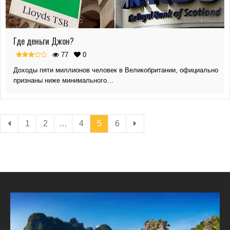
Где деньги Джон?
77
0
Доходы пяти миллионов человек в Великобритании, официально
признаны ниже минимального…
1
2
…
4
5
6